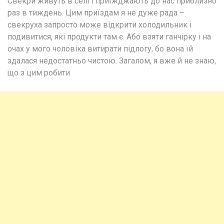
Свекри живуть в селі і приїжджають до нас приблизно
раз в тиждень. Цим приїздам я не дуже рада –
свекруха запросто може відкрити холодильник і
подивитися, які продукти там є. Або взяти ганчірку і на
очах у мого чоловіка витирати підлогу, бо вона їй
здалася недостатньо чистою. Загалом, я вже й не знаю,
що з цим робити