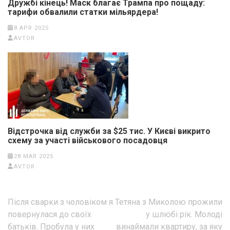
Дружбі кінець! Маск благає Трампа про пощаду:
тарифи обвалили статки мільярдера!
8 APR 2025
AVTOR
Відстрочка від служби за $25 тис. У Києві викрито
схему за участі військового посадовця
28 MAR 2025
AVTOR
Post
Після сварки з чоловіком я
Тетяна з Миколою прожили
navigation
повернулася до своїх
у шлюбі рік. Молоді
батьків. Пробула у них
винаймали квартиру, за яку