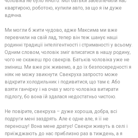
чоловіка не було нічого. Мої батьки забезпечили нас
квартирою, роботою, купили авто, за що я їм дуже
вдячна.
Ми могли б жити чудово, адже Максима ми вже
перевчили на свій лад, тепер він теж шанує наші
родинні традиції інтелігентності і стриманості у всьому.
Одним словом, чоловік зміг вписатися в нашу родину,
чого не скажеш про свекрів. Батьків чоловіка уже не
зміниш. Ми вже рік живемо, а до їх безпосередності я
ніяк не можу звикнути. Свекруха запросто може
відкрити холодильник і подивитися, що там є. Або
взяти ганчірку і на очах у мого чоловіка витирати
підлогу, бо вона їй здалася недостатньо чистою.
Не повірите, свекруха – дуже хороша, добра, всі
подруги мені заздрять. Але є одне але, я її не
переношу! Вона мене дратує! Свекри живуть в селі і
приїжджають до нас приблизно раз в тиждень, а я