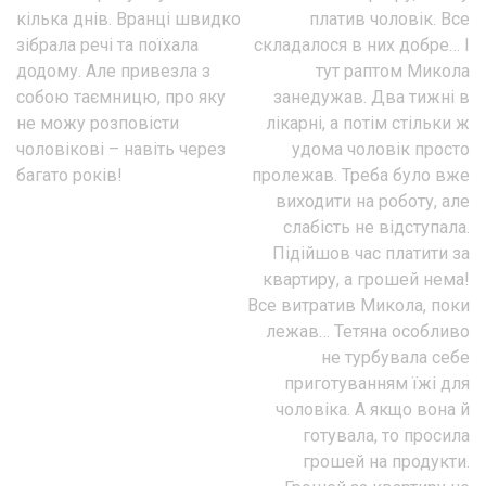
кілька днів. Вранці швидко
платив чоловік. Все
зібрала речі та поїхала
складалося в них добре… І
додому. Але привезла з
тут раптом Микола
собою таємницю, про яку
занедужав. Два тижні в
не можу розповісти
лікарні, а потім стільки ж
чоловікові – навіть через
удома чоловік просто
багато років!
пролежав. Треба було вже
виходити на роботу, але
слабість не відступала.
Підійшов час платити за
квартиру, а грошей нема!
Все витратив Микола, поки
лежав… Тетяна особливо
не турбувала себе
приготуванням їжі для
чоловіка. А якщо вона й
готувала, то просила
грошей на продукти.