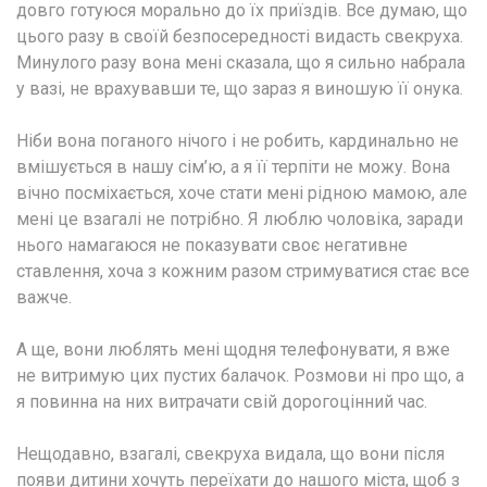
довго готуюся морально до їх приїздів. Все думаю, що
цього разу в своїй безпосередності видасть свекруха.
Минулого разу вона мені сказала, що я сильно набрала
у вазі, не врахувавши те, що зараз я виношую її онука.
Ніби вона поганого нічого і не робить, кардинально не
вмішується в нашу сім’ю, а я її терпіти не можу. Вона
вічно посміхається, хоче стати мені рідною мамою, але
мені це взагалі не потрібно. Я люблю чоловіка, заради
нього намагаюся не показувати своє негативне
ставлення, хоча з кожним разом стримуватися стає все
важче.
А ще, вони люблять мені щодня телефонувати, я вже
не витримую цих пустих балачок. Розмови ні про що, а
я повинна на них витрачати свій дорогоцінний час.
Нещодавно, взагалі, свекруха видала, що вони після
появи дитини хочуть переїхати до нашого міста, щоб з