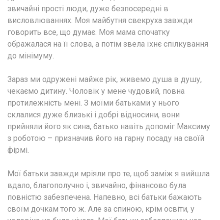
звичайні прості люди, дуже безпосередні в
висловлюваннях. Моя майбутня свекруха завжди
говорить все, що думає. Моя мама спочатку
ображалася на її слова, а потім звела їхнє спілкування
до мінімуму.
Зараз ми одружені майже рік, живемо душа в душу,
чекаємо дитину. Чоловік у мене чудовий, повна
протилежність мені. З моїми батьками у нього
склалися дуже близькі і добрі відносини, вони
прийняли його як сина, батько навіть допоміг Максиму
з роботою – призначив його на гарну посаду на своїй
фірмі.
Мої батьки завжди мріяли про те, щоб заміж я вийшла
вдало, благополучно і, звичайно, фінансово була
повністю забезпечена. Напевно, всі батьки бажають
своїм дочкам того ж. Але за спиною, крім освіти, у